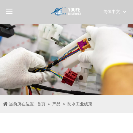
简体中文
English
العربية
Français
Pусский
Español
Português
Deutsch
Italiano
日本語
한국어
当前所在位置:
首页
»
产品
»
防水工业线束
Türk dili