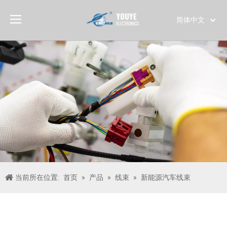
简体中文
English
العربية
Français
Pусский
Español
Português
Deutsch
Italiano
日本語
한국어
当前所在位置:
首页
»
产品
»
线束
»
新能源汽车线束
Türk dili