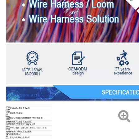
产品
定制的防水男女工业布线
名称
连接
根据客户的要求
器
电线
自定义电缆是纯铜或根据客户生产的要求
规格
颜色
根据客户的要求自定义颜色
长度
根据客户的要求进行自定义长度
外部
PVC，橡胶，硅胶，PE，Teflon，LSZH ...等等
绝缘
包裹
标准出口纸箱或自定义包装
服务
OEM和ODM
样
提供样品以确认批量生产
本：