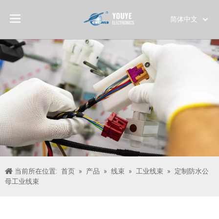
简体中文
English
العربية
Français
Pусский
Español
Português
Deutsch
Italiano
日本語
한국어
当前所在位置:
首页
»
产品
»
线束
»
工业线束
»
定制防水公
Türk dili
母工业线束