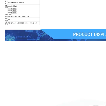
技术
提供技术图以在生产前检查
图：
质量
100％分解测试
控制
100％压接检查
100％尺寸检查
100％视觉检查
应用
工业的
认证
ISO 9001：2015，IATF 16949：2016
交货
7-20天
时间
付款
贝宝（Paypal），西部联盟（Western Union），t/t
方法