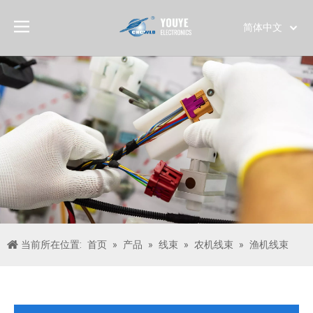
简体中文
English
العربية
Français
Pусский
Español
Português
Deutsch
Italiano
日本語
한국어
当前所在位置:
首页
»
产品
»
线束
»
农机线束
»
渔机线束
Türk dili