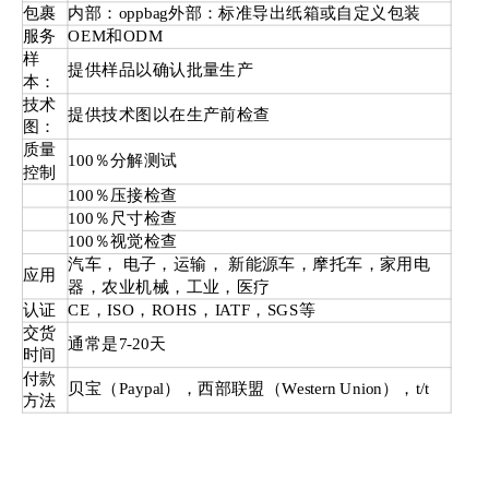
包裹
内部：oppbag外部：标准导出纸箱或自定义包装
服务
OEM和ODM
样
提供样品以确认批量生产
本：
技术
提供技术图以在生产前检查
图：
质量
100％分解测试
控制
100％压接检查
100％尺寸检查
100％视觉检查
汽车， 电子，运输， 新能源车，摩托车，家用电
应用
器，农业机械，工业，医疗
认证
CE，ISO，ROHS，IATF，SGS等
交货
通常是7-20天
时间
付款
贝宝（Paypal），西部联盟（Western Union），t/t
方法