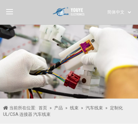
简体中文
English
العربية
Français
Pусский
Español
Português
Deutsch
Italiano
日本語
한국어
当前所在位置:
首页
»
产品
»
线束
»
汽车线束
»
定制化
Türk dili
UL/CSA 连接器 汽车线束