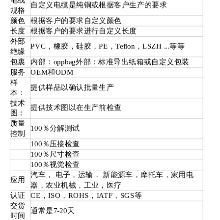
电线
自定义电缆是纯铜或根据客户生产的要求
规格
颜色
根据客户的要求自定义颜色
长度
根据客户的要求进行自定义长度
外部
PVC，橡胶，硅胶，PE，Teflon，LSZH ...等等
绝缘
包裹
内部：oppbag外部：标准导出纸箱或自定义包装
服务
OEM和ODM
样
提供样品以确认批量生产
本：
技术
提供技术图以在生产前检查
图：
质量
100％分解测试
控制
100％压接检查
100％尺寸检查
100％视觉检查
汽车， 电子，运输， 新能源车，摩托车，家用电
应用
器，农业机械，工业，医疗
认证
CE，ISO，ROHS，IATF，SGS等
交货
通常是7-20天
时间