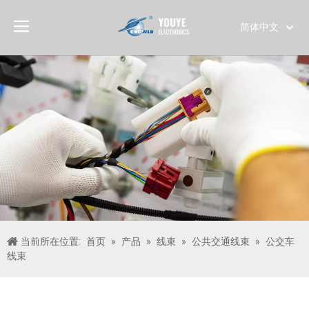
简体中文
English
العربية
Français
Pусский
Español
Português
Deutsch
Italiano
日本語
한국어
当前所在位置:
首页
»
产品
»
线束
»
公共交通线束
»
公交车
Türk dili
线束