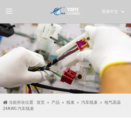
简体中文
English
العربية
Français
Pусский
Español
Português
Deutsch
Italiano
日本語
한국어
当前所在位置:
首页
»
产品
»
线束
»
汽车线束
»
电气高温
Türk dili
24AWG 汽车线束