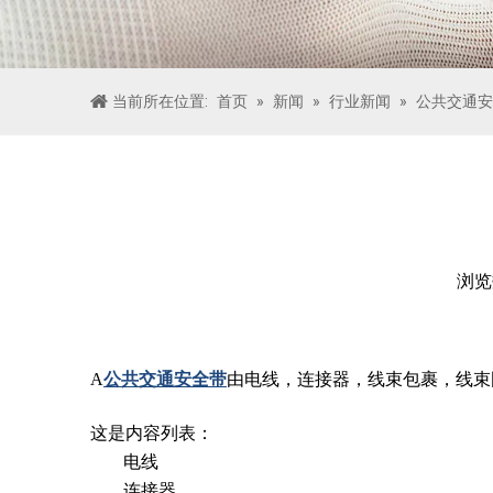
当前所在位置:
首页
»
新闻
»
行业新闻
»
公共交通安
浏
["facebook","twitter","line","wechat","linkedin","pintere
A
公共交通安全带
由电线，连接器，线束包裹，线束
这是内容列表：
电线
连接器